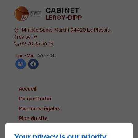
CABINET
LEROY-DIPP
14 allée Saint-Martin
94420
Le Plessis-
Trévise
09 70 35 56 19
Lun - Ven
: 08h - 19h
Accueil
Me contacter
Mentions légales
Plan du site
Your privacy is our priority