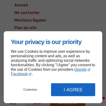
Accueil
Me contacter
Mentions légales
Plan du site
Your privacy is our priority
We use Cookies to improve user experience by
Haut de page
personalising content and ads, as well as
analyzing traffic and optimizing social networks
functionalities. By clicking "I Agree" you consent to
the use of Cookies from our providers
Google
Facebook
.
I AGREE
Customize
Menu
Infos
Me contacter