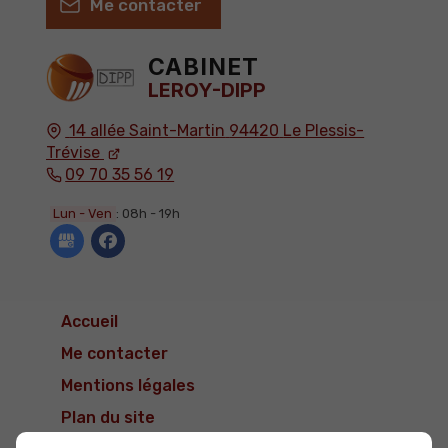
Me contacter
CABINET
LEROY-DIPP
14 allée Saint-Martin
94420
Le Plessis-
Trévise
09 70 35 56 19
Lun - Ven
: 08h - 19h
Accueil
Me contacter
Mentions légales
Plan du site